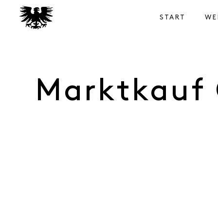
START
WE
Marktkauf 